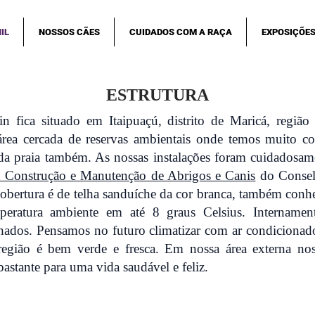
IL
NOSSOS CÃES
CUIDADOS COM A RAÇA
EXPOSIÇÕE
ESTRUTURA
 fica situado em Itaipuaçú, distrito de Maricá, região
rea cercada de reservas ambientais onde temos muito co
o da praia também. As nossas instalações foram cuidadosam
a Construção e Manutenção de Abrigos e Canis
do Consel
cobertura é de telha sanduíche da cor branca, também conh
peratura ambiente em até 8 graus Celsius. Internamen
alhados. Pensamos no futuro climatizar com ar condiciona
 região é bem verde e fresca. Em nossa área externa nos
bastante para uma vida saudável e feliz.