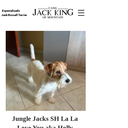
Especializado
Jack Russell Terrier
Jungle Jacks SH La La
Love You aka Holly