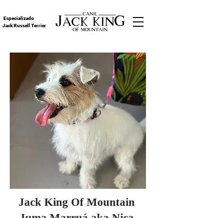
Especializado
Jack Russell Terrier
Jack King Of Mountain
Juma Marruá aka Nica