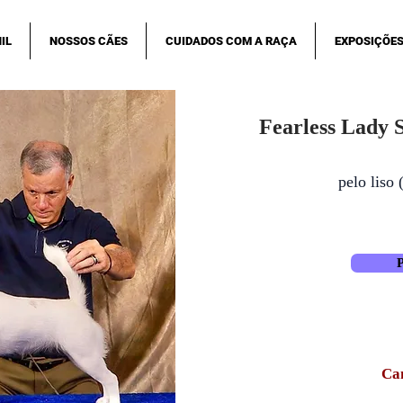
IL
NOSSOS CÃES
CUIDADOS COM A RAÇA
EXPOSIÇÕE
Fearless Lady 
pelo liso 
Ca