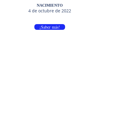
NACIMIENTO
4 de octubre de 2022
¡Saber más!
Felix JRT da
Jack King Of
Coroa Celta
Mountain