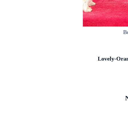
B
Lovely-Ora
N