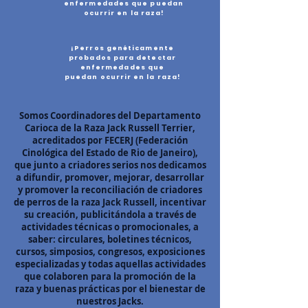
enfermedades que puedan
ocurrir en la raza!
¡Perros genéticamente
probados para detectar
enfermedades que
puedan ocurrir en la raza!
Somos Coordinadores del Departamento
Carioca de la Raza Jack Russell Terrier,
acreditados por FECERJ (Federación
Cinológica del Estado de Rio de Janeiro),
que junto a criadores serios nos dedicamos
a difundir, promover, mejorar, desarrollar
y promover la reconciliación de criadores
de perros de la raza Jack Russell, incentivar
su creación, publicitándola a través de
actividades técnicas o promocionales, a
saber: circulares, boletines técnicos,
cursos, simposios, congresos, exposiciones
especializadas y todas aquellas actividades
que colaboren para la promoción de la
raza y buenas prácticas por el bienestar de
nuestros Jacks.