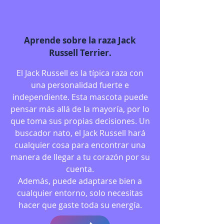
Aprende sobre la raza Jack
Russell Terrier.
El Jack Russell es la típica raza con
una personalidad fuerte e
independiente. Esta mascota puede
pensar más allá de la mayoría, por lo
que toma sus propias decisiones. Un
buscador nato, el Jack Russell hará
cualquier cosa para encontrar una
manera de llegar a tu corazón por su
cuenta.
Además, puede adaptarse bien a
cualquier entorno, solo necesitas
hacer que gaste toda su energía.