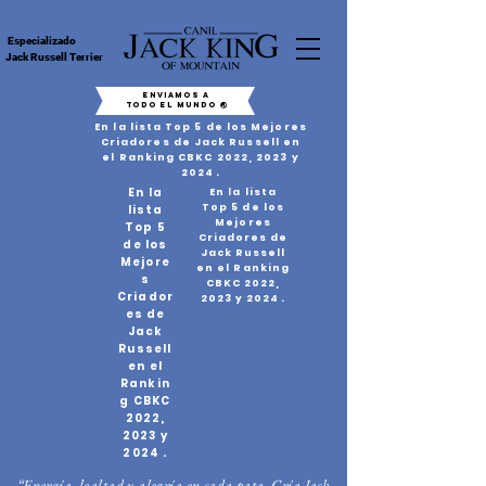
Especializado
Jack Russell Terrier
ENVIAMOS A
TODO EL MUNDO 🌏
En la lista Top 5 de los Mejores
Criadores de Jack Russell en
el Ranking CBKC 2022, 2023 y
2024
.
En la
En la lista
Top 5 de los
lista
Mejores
Top 5
Criadores de
de los
Jack Russell
Mejore
en el Ranking
s
CBKC 2022,
Criador
2023 y 2024
.
es de
Jack
Russell
en el
Rankin
g CBKC
2022,
2023 y
2024
.
“Energía, lealtad y alegría en cada pata. Cría Jack