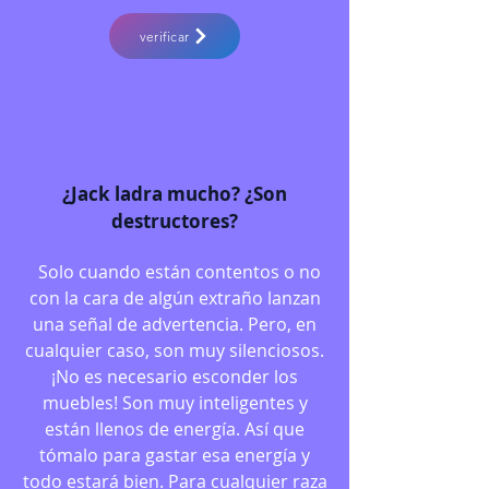
verificar
¿Jack ladra mucho? ¿Son
destructores?
Solo cuando están contentos o no
con la cara de algún extraño lanzan
una señal de advertencia. Pero, en
cualquier caso, son muy silenciosos.
¡No es necesario esconder los
muebles! Son muy inteligentes y
están llenos de energía. Así que
tómalo para gastar esa energía y
todo estará bien. Para cualquier raza