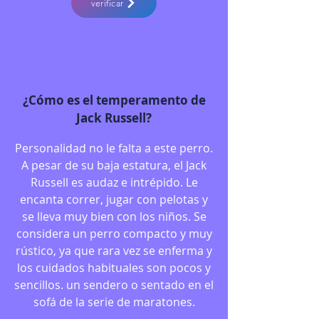
verificar
¿Cómo es el temperamento de
Jack Russell?
Personalidad no le falta a este perro.
A pesar de su baja estatura, el Jack
Russell es audaz e intrépido. Le
encanta correr, jugar con pelotas y
se lleva muy bien con los niños. Se
considera un perro compacto y muy
rústico, ya que rara vez se enferma y
los cuidados habituales son pocos y
sencillos. un sendero o sentado en el
sofá de la serie de maratones.