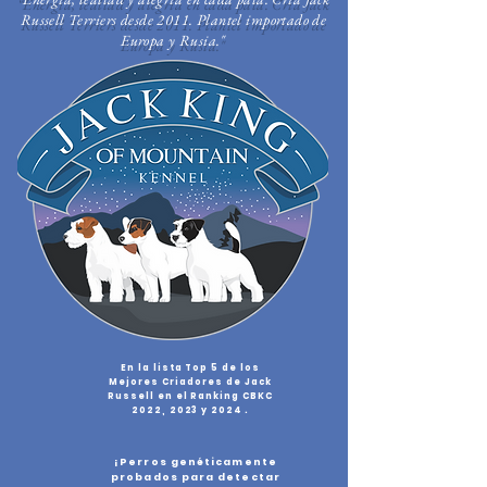
Russell Terriers desde 2011. Plantel importado de
Europa y Rusia."
En la lista Top 5 de los
Mejores Criadores de Jack
Russell en el Ranking CBKC
2022, 2023 y 2024
.
¡Perros genéticamente
probados para detectar