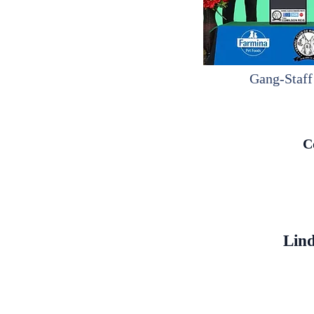
Gang-Staf
C
Lind