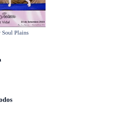
 Soul Plains
a
todos