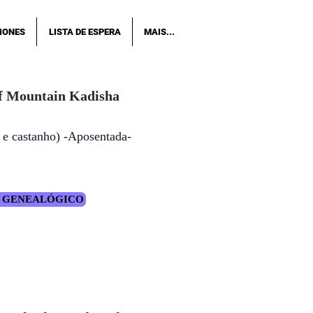
IONES
LISTA DE ESPERA
MAIS...
f Mountain Kadisha
o e castanho) -Aposentada-
 GENEALÓGICO