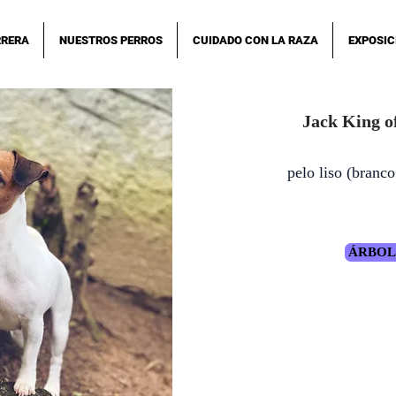
RRERA
NUESTROS PERROS
CUIDADO CON LA RAZA
EXPOSIC
Jack King o
pelo liso (branc
ÁRBOL