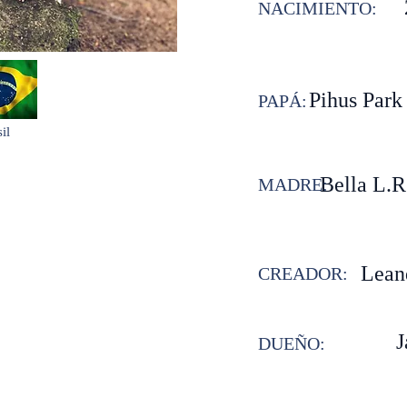
NACIMIENTO:
Pihus Park
PAPÁ:
il
Bella L.R
MADRE:
Lean
CREADOR:
J
DUEÑO: