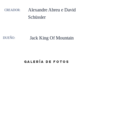
Alexandre Abreu e David
CREADOR:
Schüssler
Jack King Of Mountain
DUEÑO:
galería de fotos