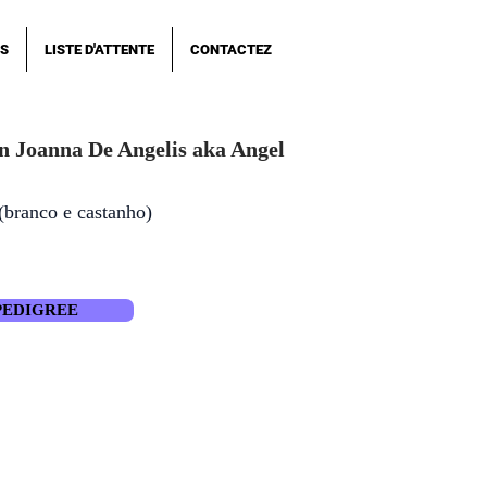
NS
LISTE D'ATTENTE
CONTACTEZ
 Joanna De Angelis aka Angel
(branco e castanho)
PEDIGREE