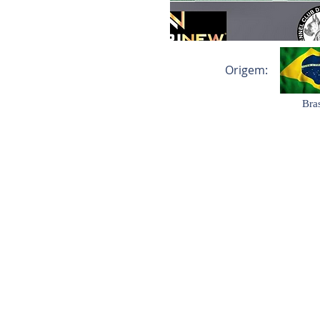
Origem:
Bras