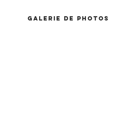
galerie de photos