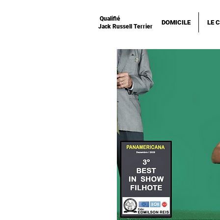
Qualifié
DOMICILE
LE 
Jack Russell Terrier